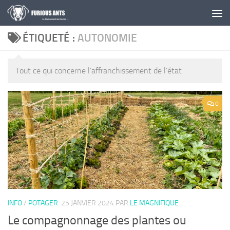
Skip to content
ÉTIQUETÉ :
AUTONOMIE
Tout ce qui concerne l’affranchissement de l’état
0
INFO
/
POTAGER
25 JANVIER 2024
PAR
LE MAGNIFIQUE
Le compagnonnage des plantes ou